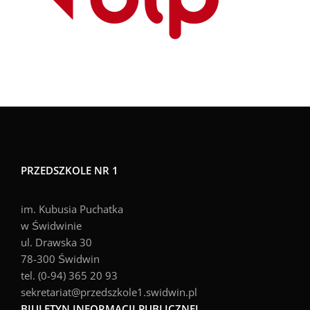
PRZEDSZKOLE NR 1
im. Kubusia Puchatka
w Świdwinie
ul. Drawska 30
78-300 Świdwin
tel. (0-94) 365 20 93
sekretariat@przedszkole1.swidwin.pl
BIULETYN INFORMACJI PUBLICZNEJ