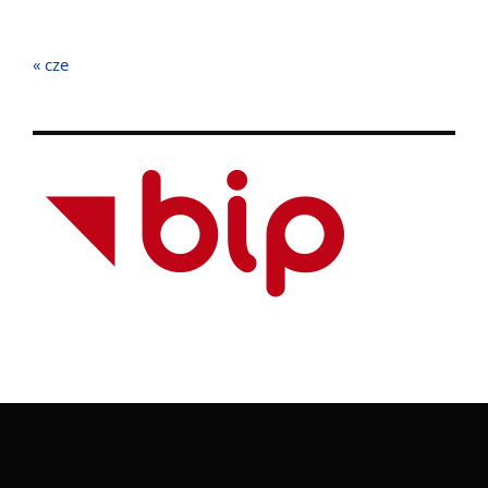
« cze