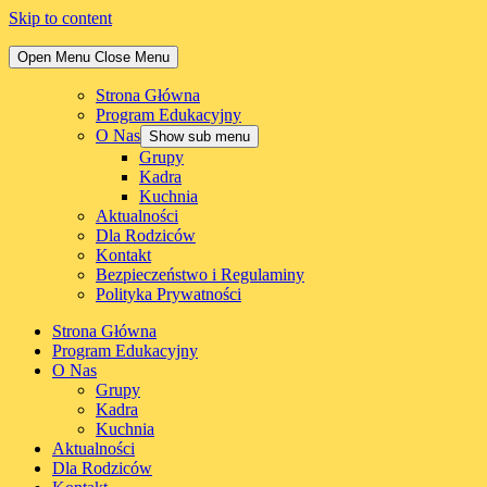
Skip to content
Open Menu
Close Menu
Strona Główna
Program Edukacyjny
O Nas
Show sub menu
Grupy
Kadra
Kuchnia
Aktualności
Dla Rodziców
Kontakt
Bezpieczeństwo i Regulaminy
Polityka Prywatności
Strona Główna
Program Edukacyjny
O Nas
Grupy
Kadra
Kuchnia
Aktualności
Dla Rodziców