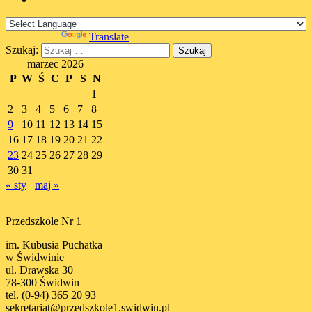
Powered by
Translate
Szukaj:
marzec 2026
P
W
Ś
C
P
S
N
1
2
3
4
5
6
7
8
9
10
11
12
13
14
15
16
17
18
19
20
21
22
23
24
25
26
27
28
29
30
31
« sty
maj »
Przedszkole Nr 1
im. Kubusia Puchatka
w Świdwinie
ul. Drawska 30
78-300 Świdwin
tel. (0-94) 365 20 93
sekretariat@przedszkole1.swidwin.pl